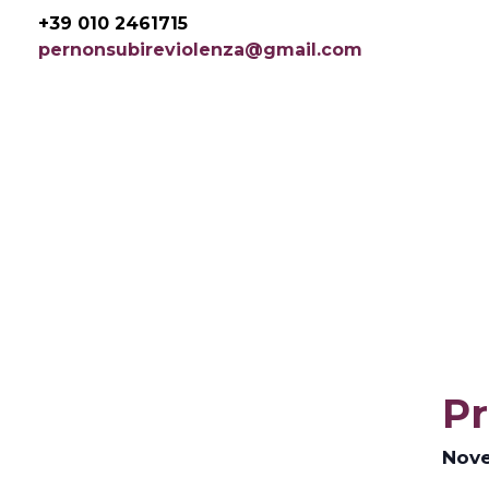
Vai
+39 010 2461715
al
pernonsubireviolenza@gmail.com
contenuto
Pr
Nove