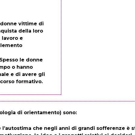
 donne vittime di
quista della loro
 lavoro e
elemento
. Spesso le donne
empo o hanno
ale e di avere gli
rcorso formativo.
dologia di orientamento) sono:
re l’autostima che negli anni di grandi sofferenze è 