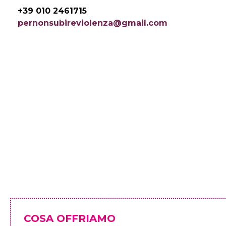
Vai
+39 010 2461715
al
pernonsubireviolenza@gmail.com
contenuto
COSA OFFRIAMO