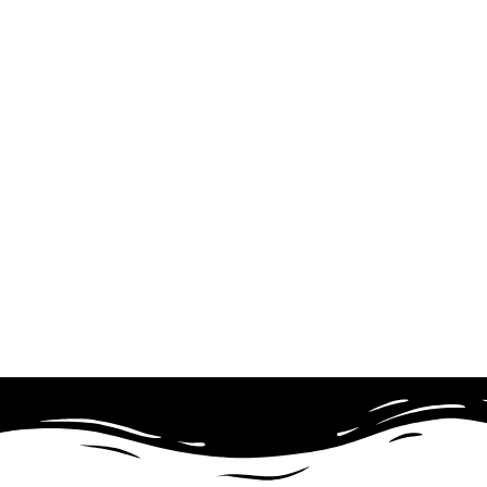
Con questo ultimo sostegno fina
informatica riservato alle donne c
co
Si è sviluppato in 10 incontri la
teorici e pratici, dedicando la ma
svolgeranno sul computer m