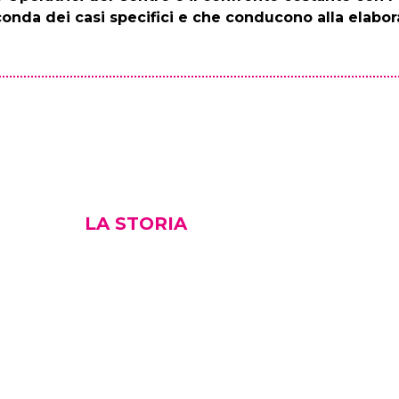
conda dei casi specifici e che conducono alla elabor
LA STORIA
e al finanziamento del Progetto “Uniti si vince! Serv
artimento delle Pari Opportunità e poi sostenuto co
on il progetto Sportello Lavoro Donna nel 2020 e con
 Sviluppiamo INTOrno a Noi Idee d’Azienda
nel 2022.