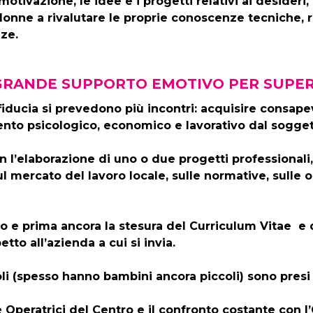
tivazione, le idee e i progetti relativi ai desideri, 
donne a rivalutare le proprie conoscenze tecniche, ri
ze.
GRANDE SUPPORTO EMOTIVO PER SUPER
con fiducia si prevedono più incontri: acquisire co
mento psicologico, economico e lavorativo dal sogget
on l’elaborazione di uno o due progetti professionali
 sul mercato del lavoro locale, sulle normative, sull
o e prima ancora la stesura del Curriculum Vitae e d
tto all’azienda a cui si invia.
coli (spesso hanno bambini ancora piccoli) sono presi
 Operatrici del Centro e il confronto costante con l’