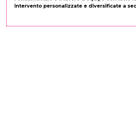
intervento personalizzate e diversificate a se
Lo Sportello è nato del 2017 grazi
emarginazione1 finanziato dal Dip
Mille della Chiesa Valdese c
S.INTO.N.I.A. –