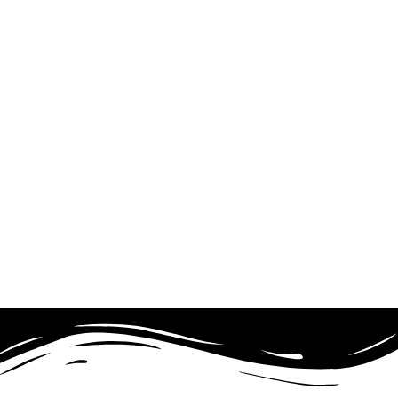
one e sicurezza
o Antiviolenza, in
nanza tra momenti
he le partecipanti
 e seguite