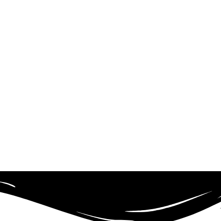
nziario è stato realizzato il corso di Alfabetizzazi
he afferiscono allo Sportello Lavoro del nostro Centr
llaborazione con Agorà Coop. Sociale.
boratoriali di 4 ore ciascuno con una costante alter
ggior parte del tempo ad esercitazioni individuali c
esso a disposizione nell’aula informatica dedicata
dall’insegnante.