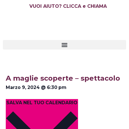
Vai
VUOI AIUTO? CLICCA e CHIAMA
al
contenuto
A maglie scoperte – spettacolo
Marzo 9, 2024
@
6:30 pm
SALVA NEL TUO CALENDARIO