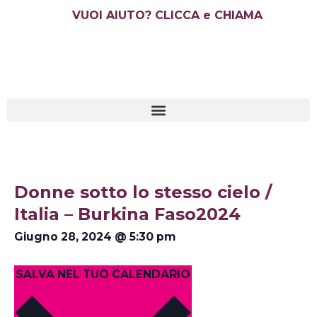
Vai
VUOI AIUTO? CLICCA e CHIAMA
al
contenuto
Donne sotto lo stesso cielo /
Italia – Burkina Faso2024
Giugno 28, 2024
@
5:30 pm
SALVA NEL TUO CALENDARIO