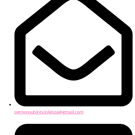
pernonsubireviolenza@gmail.com