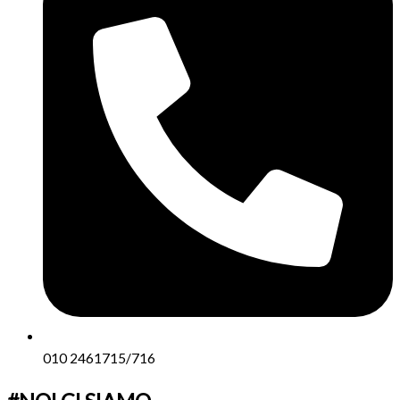
010 2461715/716