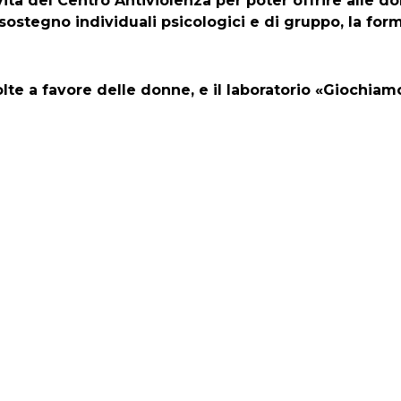
del Centro Antiviolenza per poter offrire alle don
sostegno individuali psicologici e di gruppo, la form
lte a favore delle donne, e il laboratorio «Giochiamo