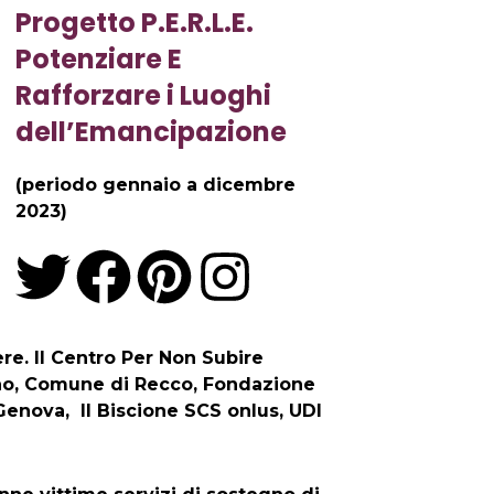
Progetto P.E.R.L.E.
Potenziare E
Rafforzare i Luoghi
dell’Emancipazione
(periodo gennaio a dicembre
2023)
T
F
P
I
w
a
i
n
ere. Il Centro Per Non Subire
i
c
n
s
zano, Comune di Recco, Fondazione
Genova, Il Biscione SCS onlus, UDI
t
e
t
t