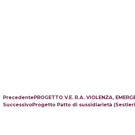
Precedente
PROGETTO V.E. R.A. VIOLENZA, EMERG
Successivo
Progetto Patto di sussidiarietà (Sesti