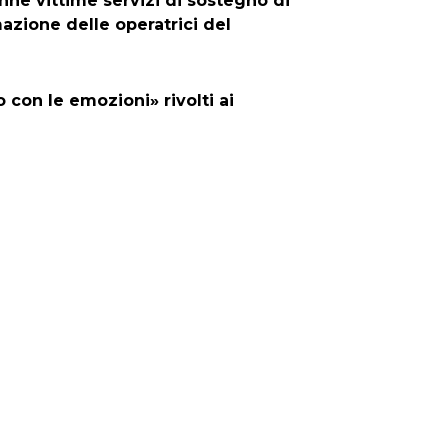
t
b
e
a
ne vittime servizi di sostegno di
azione delle operatrici del
e
o
r
g
r
o
e
r
 con le emozioni» rivolti ai
k
s
a
t
m
Precedente
Successivo