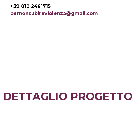
Vai
+39 010 2461715
al
pernonsubireviolenza@gmail.com
contenuto
DETTAGLIO PROGETT