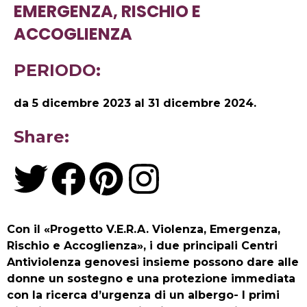
EMERGENZA, RISCHIO E
ACCOGLIENZA
PERIODO:
da 5 dicembre 2023 al 31 dicembre 2024.
Share:
T
F
P
I
w
a
i
n
Con il «
Progetto V.E.R.A. Violenza, Emergenza,
i
c
n
s
Rischio e Accoglienza
», i due principali Centri
Antiviolenza genovesi insieme possono dare alle
t
e
t
t
donne un sostegno e una protezione immediata
con la ricerca d’urgenza di un albergo- I primi