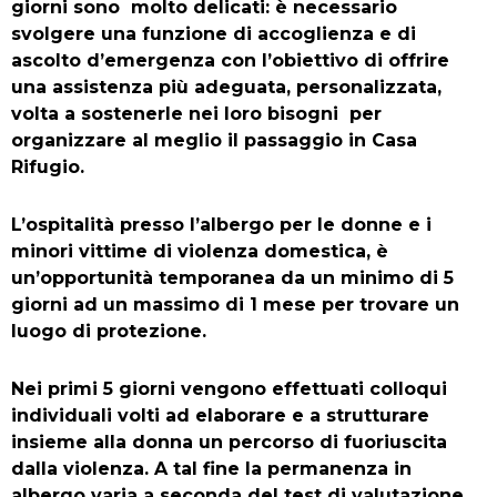
t
b
e
a
giorni sono molto delicati: è necessario
svolgere una funzione di accoglienza e di
e
o
r
g
ascolto d’emergenza con l’obiettivo di offrire
una assistenza più adeguata, personalizzata,
r
o
e
r
volta a sostenerle nei loro bisogni per
organizzare al meglio il passaggio in Casa
k
s
a
Rifugio.
t
m
L’ospitalità presso l’albergo per le donne e i
minori vittime di violenza domestica, è
un’opportunità temporanea da un minimo di 5
giorni ad un massimo di 1 mese per trovare un
luogo di protezione.
Nei primi 5 giorni vengono effettuati colloqui
individuali volti ad elaborare e a strutturare
insieme alla donna un percorso di fuoriuscita
dalla violenza. A tal fine la permanenza in
albergo varia a seconda del test di valutazione